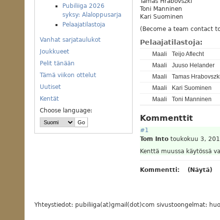
Tamas Hrabovszki
Pubiliiga 2026
Toni Manninen
syksy: Alaloppusarja
Kari Suominen
Pelaajatilastoja
(Become a team contact to
Vanhat sarjataulukot
Pelaajatilastoja:
Joukkueet
Maali
Teijo Aflecht
Pelit tänään
Maali
Juuso Helander
Tämä viikon ottelut
Maali
Tamas Hrabovszk
Uutiset
Maali
Kari Suominen
Kentät
Maali
Toni Manninen
Choose language:
Kommenttit
#1
Tom Into
toukokuu 3, 201
Kenttä muussa käytössä var
Kommentti:
(Näytä)
Yhteystiedot: pubiliiga(at)gmail(dot)com sivustoongelmat: huol