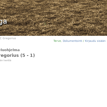
iga
FC Gregorius
Terve,
Dokumentointi
/
Kirjaudu sisään
teluohjelma
regorius (5 - 1)
än kenttä