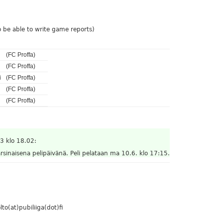
 be able to write game reports)
(FC Proffa)
(FC Proffa)
i
(FC Proffa)
(FC Proffa)
(FC Proffa)
3 klo 18.02:
sinaisena pelipäivänä. Peli pelataan ma 10.6. klo 17:15.
to(at)pubiliiga(dot)fi