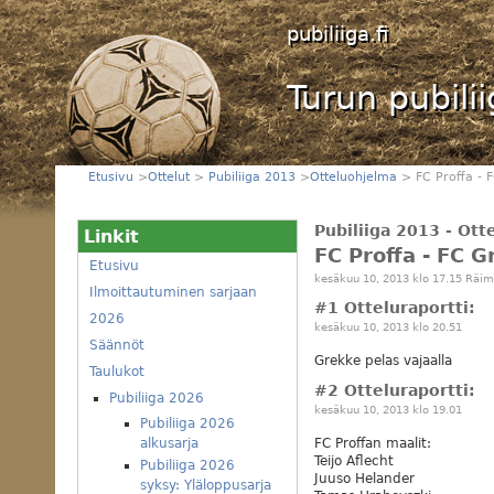
pubiliiga.fi
Turun pubili
Etusivu
>
Ottelut
>
Pubiliiga 2013
>
Otteluohjelma
> FC Proffa - 
Pubiliiga 2013 - Ot
Linkit
FC Proffa - FC G
Etusivu
kesäkuu 10, 2013 klo 17.15 Räim
Ilmoittautuminen sarjaan
#1 Otteluraportti:
2026
kesäkuu 10, 2013 klo 20.51
Säännöt
Grekke pelas vajaalla
Taulukot
#2 Otteluraportti:
Pubiliiga 2026
kesäkuu 10, 2013 klo 19.01
Pubiliiga 2026
FC Proffan maalit:
alkusarja
Teijo Aflecht
Pubiliiga 2026
Juuso Helander
syksy: Yläloppusarja