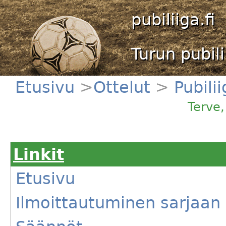
pubiliiga.fi
Turun pubili
Etusivu
>
Ottelut
>
Pubili
Wanha Torni - CCCP
Terve
Linkit
Etusivu
Ilmoittautuminen sarjaan