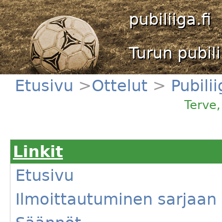
pubiliiga.fi
Turun pubili
Etusivu
>
Ottelut
>
Pubili
Proffa - CCCP
Terve
Linkit
Etusivu
Ilmoittautuminen sarjaan