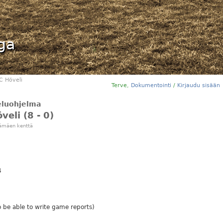
iga
C Höveli
Terve,
Dokumentointi
/
Kirjaudu sisään
teluohjelma
veli (8 - 0)
kämäen kenttä
4
 be able to write game reports)