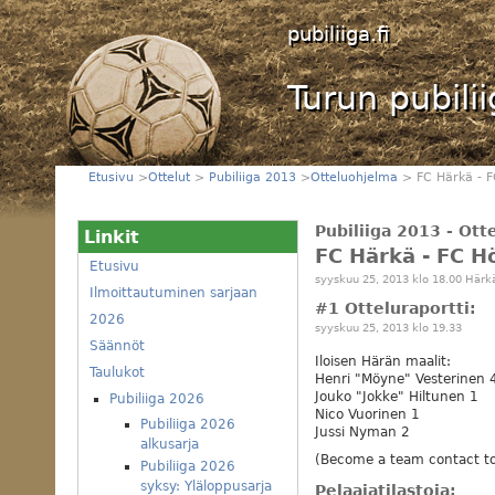
pubiliiga.fi
Turun pubili
Etusivu
>
Ottelut
>
Pubiliiga 2013
>
Otteluohjelma
> FC Härkä - F
Pubiliiga 2013 - Ot
Linkit
FC Härkä - FC Hö
Etusivu
syyskuu 25, 2013 klo 18.00 Här
Ilmoittautuminen sarjaan
#1 Otteluraportti:
2026
syyskuu 25, 2013 klo 19.33
Säännöt
Iloisen Härän maalit:
Taulukot
Henri "Möyne" Vesterinen 
Jouko "Jokke" Hiltunen 1
Pubiliiga 2026
Nico Vuorinen 1
Pubiliiga 2026
Jussi Nyman 2
alkusarja
(Become a team contact to
Pubiliiga 2026
syksy: Yläloppusarja
Pelaajatilastoja: