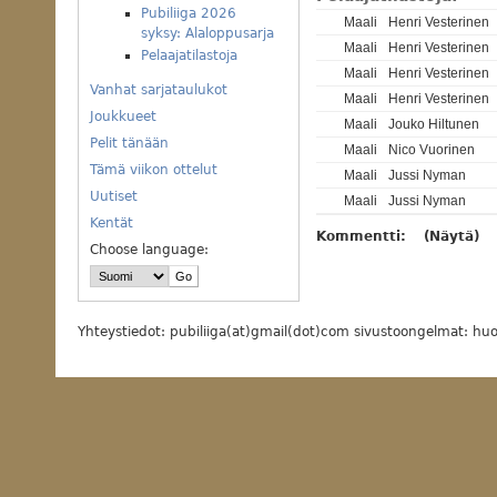
Pubiliiga 2026
Maali
Henri Vesterinen
syksy: Alaloppusarja
Maali
Henri Vesterinen
Pelaajatilastoja
Maali
Henri Vesterinen
Vanhat sarjataulukot
Maali
Henri Vesterinen
Joukkueet
Maali
Jouko Hiltunen
Pelit tänään
Maali
Nico Vuorinen
Tämä viikon ottelut
Maali
Jussi Nyman
Uutiset
Maali
Jussi Nyman
Kentät
Kommentti:
(Näytä)
Choose language:
Yhteystiedot: pubiliiga(at)gmail(dot)com sivustoongelmat: huol