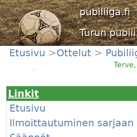
pubiliiga.fi
Turun pubili
Etusivu
>
Ottelut
>
Pubili
Navigare - Krouvi United
Terve
Linkit
Etusivu
Ilmoittautuminen sarjaan