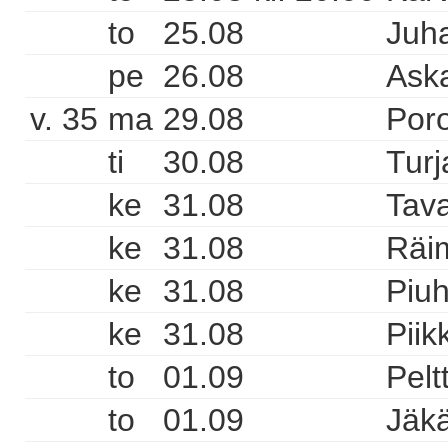
to
25.08
Juha
pe
26.08
Aska
v. 35
ma
29.08
Poro
ti
30.08
Turj
ke
31.08
Tava
ke
31.08
Räi
ke
31.08
Piuh
ke
31.08
Piik
to
01.09
Pelt
to
01.09
Jäkä