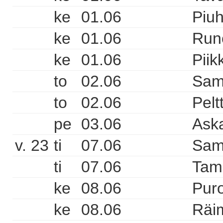
ke
01.06
Piuh
ke
01.06
Runo
ke
01.06
Piik
to
02.06
Sam
to
02.06
Pelt
pe
03.06
Aska
v. 23
ti
07.06
Sam
ti
07.06
Tam
ke
08.06
Pur
ke
08.06
Räi