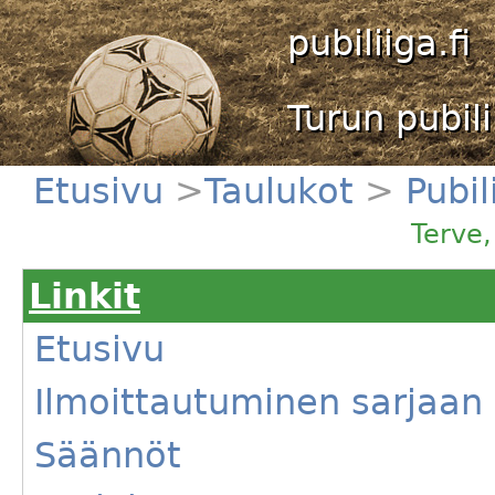
pubiliiga.fi
Turun pubili
Etusivu
>
Taulukot
>
Pubil
Terve
Linkit
Etusivu
Ilmoittautuminen sarjaan
Säännöt