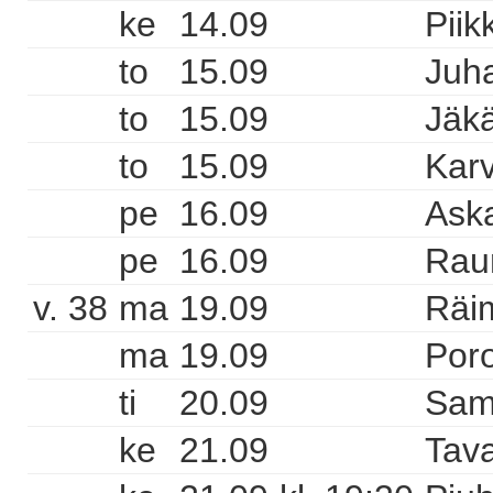
ke
14.09
Piik
to
15.09
Juha
to
15.09
Jäkä
to
15.09
Karv
pe
16.09
Aska
pe
16.09
Raun
v. 38
ma
19.09
Räi
ma
19.09
Poro
ti
20.09
Sam
ke
21.09
Tava