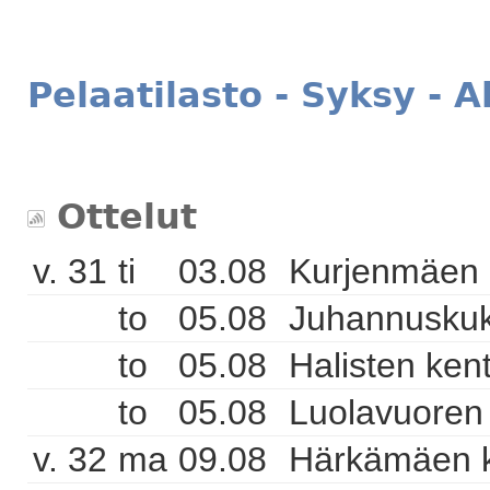
Pelaatilasto - Syksy - 
Ottelut
v. 31
ti
03.08
Kurjenmäen 
to
05.08
Juhannuskukk
to
05.08
Halisten ken
to
05.08
Luolavuoren 
v. 32
ma
09.08
Härkämäen k