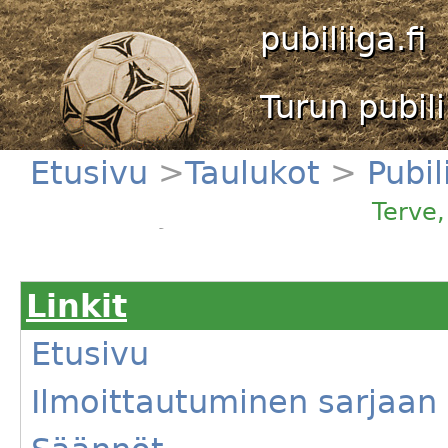
pubiliiga.fi
Turun pubili
Etusivu
>
Taulukot
>
Pubil
Jatkosarja
Terve
Linkit
Etusivu
Ilmoittautuminen sarjaan