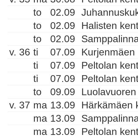
to
02.09
Juhannuskukk
to
02.09
Halisten ken
to
02.09
Samppalinna
v. 36
ti
07.09
Kurjenmäen 
ti
07.09
Peltolan ken
ti
07.09
Peltolan ken
to
09.09
Luolavuoren 
v. 37
ma
13.09
Härkämäen k
ma
13.09
Samppalinna
ma
13.09
Peltolan ken