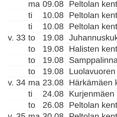
ma
09.08
Peltolan ken
ti
10.08
Peltolan ken
ti
10.08
Peltolan ken
v. 33
to
19.08
Juhannuskukk
to
19.08
Halisten ken
to
19.08
Samppalinna
to
19.08
Luolavuoren 
v. 34
ma
23.08
Härkämäen k
ti
24.08
Kurjenmäen 
to
26.08
Peltolan ken
v. 35
ma
30.08
Peltolan ken